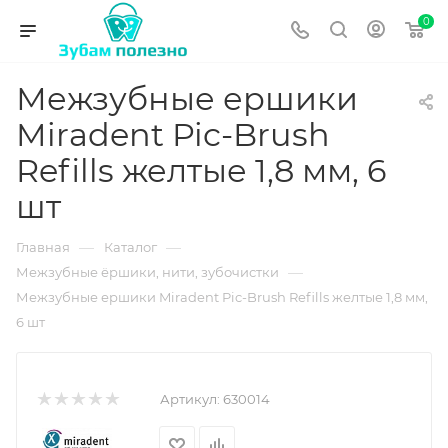
0
Межзубные ершики
Miradent Pic-Brush
Refills желтые 1,8 мм, 6
шт
—
—
Главная
Каталог
—
Межзубные ёршики, нити, зубочистки
Межзубные ершики Miradent Pic-Brush Refills желтые 1,8 мм,
6 шт
Артикул:
630014