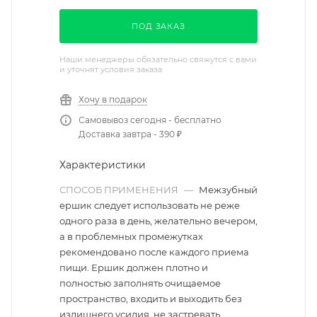
ПОД ЗАКАЗ
Наши менеджеры обязательно свяжутся с вами
и уточнят условия заказа
Хочу в подарок
Самовывоз сегодня - бесплатно
Доставка завтра - 390 ₽
Характеристики
СПОСОБ ПРИМЕНЕНИЯ
—
Межзубный
ершик следует использовать не реже
одного раза в день, желательно вечером,
а в проблемных промежутках
рекомендовано после каждого приема
пищи. Ершик должен плотно и
полностью заполнять очищаемое
пространство, входить и выходить без
излишнего усилия, не застревать.