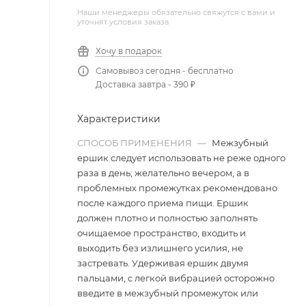
Наши менеджеры обязательно свяжутся с вами и
уточнят условия заказа
Хочу в подарок
Самовывоз сегодня - бесплатно
Доставка завтра - 390 ₽
Характеристики
СПОСОБ ПРИМЕНЕНИЯ
—
Межзубный
ершик следует использовать не реже одного
раза в день, желательно вечером, а в
проблемных промежутках рекомендовано
после каждого приема пищи. Ершик
должен плотно и полностью заполнять
очищаемое пространство, входить и
выходить без излишнего усилия, не
застревать. Удерживая ершик двумя
пальцами, с легкой вибрацией осторожно
введите в межзубный промежуток или