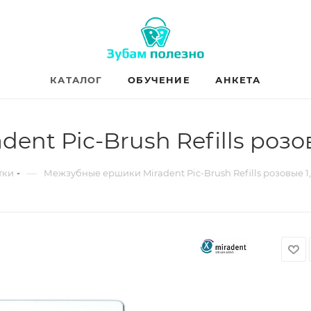
КАТАЛОГ
ОБУЧЕНИЕ
АНКЕТА
t Pic-Brush Refills розовы
—
тки
Межзубные ершики Miradent Pic-Brush Refills розовые 1,6