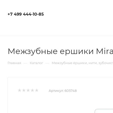
+7 499 444-10-85
Межзубные ершики Miraden
—
—
Главная
Каталог
Межзубные ёршики, нити, зубочис
Артикул:
605748