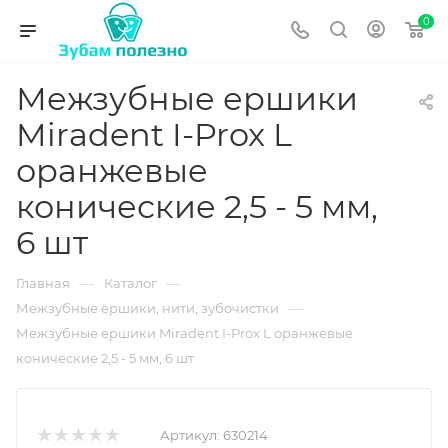
0
Межзубные ершики
Miradent I-Prox L
оранжевые
конические 2,5 - 5 мм,
6 шт
—
—
Главная
Каталог
—
Межзубные ёршики, нити, зубочистки
Межзубные ершики Miradent I-Prox L оранжевые
конические 2,5 - 5 мм, 6 шт
Артикул:
630214