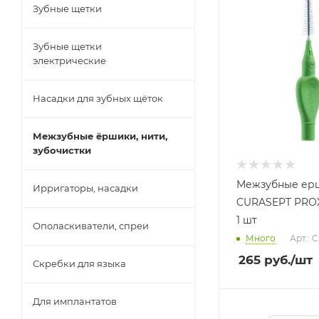
Зубные щетки
Зубные щетки
электрические
Насадки для зубных щёток
Межзубные ёршики, нити,
зубочистки
Межзубные ер
Ирригаторы, насадки
CURASEPT PROX
1 шт
Ополаскиватели, спреи
Много
Арт.: 
265
руб.
/шт
Скребки для языка
Для имплантатов