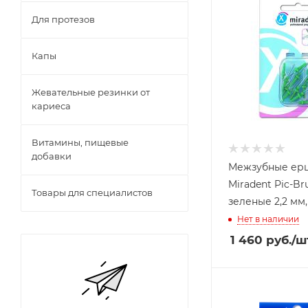
Для протезов
Капы
Жевательные резинки от
кариеса
Витамины, пищевые
добавки
Межзубные ер
Miradent Pic-Bru
Товары для специалистов
зеленые 2,2 мм,
Нет в наличии
1 460
руб.
/ш