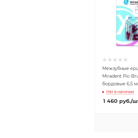
Межзубные ер
Miradent Pic-Bru
бордовые 6,5 мм
Нет в наличии
1 460
руб.
/ш