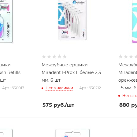
шики
Межзубные ершики
Межзуб
sh Refills
Miradent I-Prox L белые 2,5
Miradent
 шт
мм, 6 шт
оранжев
- 5 мм, 
Арт.: 630017
Нет в наличии
Арт.: 630212
Нет в 
575
руб.
/шт
880
ру