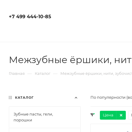
+7 499 444-10-85
Межзубные ёршики, нити
—
—
Главная
Каталог
Межзубные ёршики, нити, зубочис
По популярности (в
КАТАЛОГ
Зубные пасты, гели,
Цена
порошки