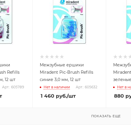
шики
Межзубные ершики
Межзуб
sh Refills
Miradent Pic-Brush Refills
Miradent
, 12 шт
синие 3,0 мм, 12 шт
зеленые 
Арт.: 605789
Нет в наличии
Арт.: 605632
Нет в 
т
1 460
руб.
/шт
880
ру
ПОКАЗАТЬ ЕЩЕ