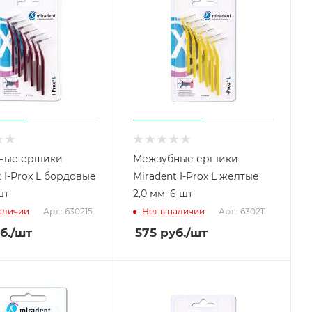
ные ершики
Межзубные ершики
t I-Prox L бордовые
Miradent I-Prox L желтые
шт
2,0 мм, 6 шт
наличии
Арт.: 630215
Нет в наличии
Арт.: 630211
б.
/шт
575
руб.
/шт