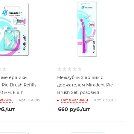
ные ершики
Межзубный ершик с
 Pic-Brush Refills
держателем Miradent Pic-
0 мм, 6 шт
Brush Set, розовый
наличии
Арт.: 630015
Нет в наличии
Арт.: 630003
б.
/шт
660
руб.
/шт