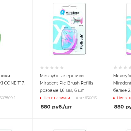
шики
Межзубные ершики
Межзуб
I CONE T17,
Miradent Pic-Brush Refills
Miradent
розовые 1,6 мм, 6 шт
белые 2,
CS07509-1
Нет в наличии
Арт.: 630013
Нет в 
880
руб.
/шт
880
ру