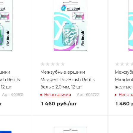
шики
Межзубные ершики
Межзуб
sh Refills
Miradent Pic-Brush Refills
Miradent
 12 шт
белые 2,0 мм, 12 шт
желтые 1
Арт.: 605631
Нет в наличии
Арт.: 605722
Нет в 
т
1 460
руб.
/шт
1 460
р