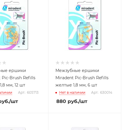
ные ершики
Межзубные ершики
 Pic-Brush Refills
Miradent Pic-Brush Refills
,8 мм, 12 шт
желтые 1,8 мм, 6 шт
наличии
Арт.: 605713
Нет в наличии
Арт.: 630014
уб.
/шт
880
руб.
/шт