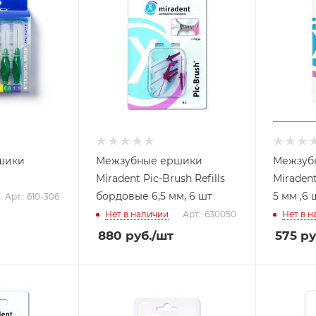
шики
Межзубные ершики
Межзуб
Miradent Pic-Brush Refills
Miraden
бордовые 6,5 мм, 6 шт
5 мм ,6 
Арт.: 610-306
Нет в наличии
Арт.: 630050
Нет в 
880
руб.
/шт
575
ру