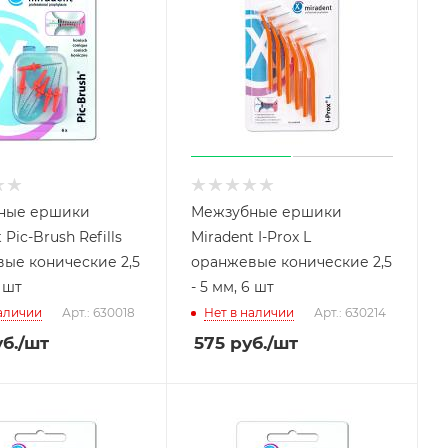
ные ершики
Межзубные ершики
 Pic-Brush Refills
Miradent I-Prox L
ые конические 2,5
оранжевые конические 2,5
6 шт
- 5 мм, 6 шт
наличии
Арт.: 630018
Нет в наличии
Арт.: 630214
б.
/шт
575
руб.
/шт