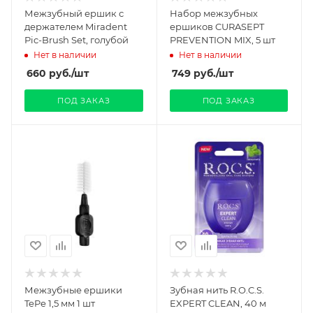
Межзубный ершик с
Набор межзубных
держателем Miradent
ершиков CURASEPT
Pic-Brush Set, голубой
PREVENTION MIX, 5 шт
Нет в наличии
Нет в наличии
660
руб.
/шт
749
руб.
/шт
ПОД ЗАКАЗ
ПОД ЗАКАЗ
Межзубные ершики
Зубная нить R.O.C.S.
TePe 1,5 мм 1 шт
EXPERT CLEAN, 40 м