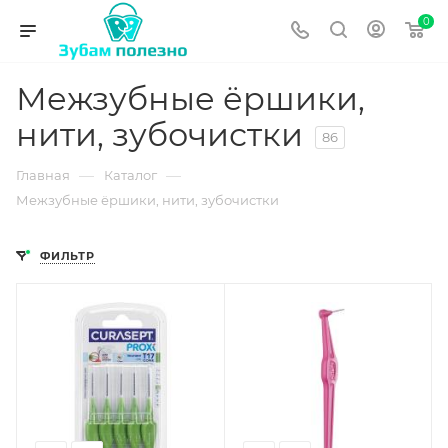
0
Межзубные ёршики,
нити, зубочистки
86
—
—
Главная
Каталог
Межзубные ёршики, нити, зубочистки
ФИЛЬТР