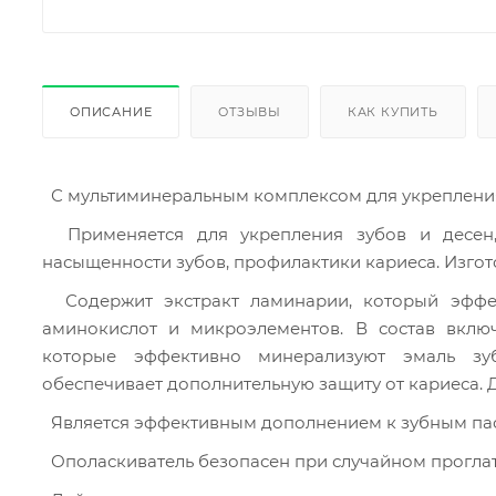
ОПИСАНИЕ
ОТЗЫВЫ
КАК КУПИТЬ
  С мультиминеральным комплексом для укреплени
  Применяется для укрепления зубов и десен, снижения риска воспаления, восстановления минеральной 
насыщенности зубов, профилактики кариеса. Изгот
  Содержит экстракт ламинарии, который эффективен при воспалительных процессах, является источником 
аминокислот и микроэлементов. В состав вклю
которые эффективно минерализуют эмаль зуб
обеспечивает дополнительную защиту от кариеса. 
  Является эффективным дополнением к зубным пас
  Ополаскиватель безопасен при случайном прогла