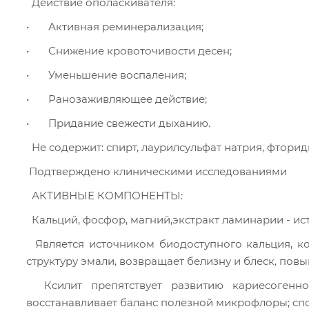
  Действие ополаскивателя:
•	Активная реминерализация;
•	Снижение кровоточивости десен;
•	Уменьшение воспаления;
•	Ранозаживляющее действие;
•	Придание свежести дыханию.
  Не содержит: спирт, лаурилсульфат натрия, фтори
 Подтверждено клиническими исследованиями
  АКТИВНЫЕ КОМПОНЕНТЫ:
  Кальций, фосфор, магний,экстракт ламинарии - и
  Является источником биодоступного кальция, который за счет специальной системы активации встраивается в 
структуру эмали, возвращает белизну и блеск, повы
  Ксилит препятствует развитию кариесогенной микрофлоры и формированию зубного налета, а также 
восстанавливает баланс полезной микрофлоры; спо