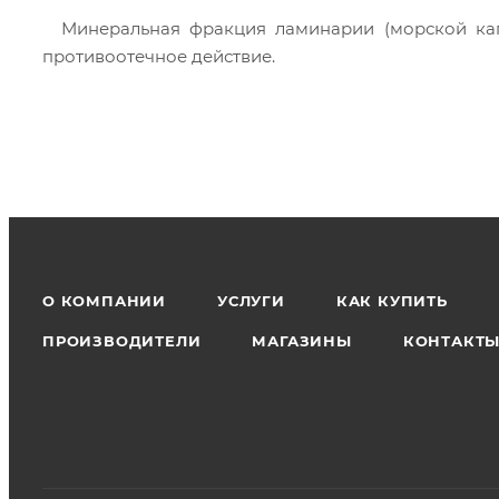
  Минеральная фракция ламинарии (морской капусты) способствует активации обмена веществ, обеспечивает 
противоотечное действие.
О КОМПАНИИ
УСЛУГИ
КАК КУПИТЬ
ПРОИЗВОДИТЕЛИ
МАГАЗИНЫ
КОНТАКТ