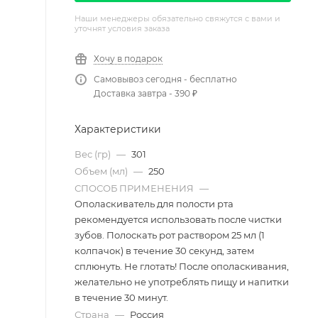
Наши менеджеры обязательно свяжутся с вами и
уточнят условия заказа
Хочу в подарок
Самовывоз сегодня - бесплатно
Доставка завтра - 390 ₽
Характеристики
Вес (гр)
—
301
Объем (мл)
—
250
СПОСОБ ПРИМЕНЕНИЯ
—
Ополаскиватель для полости рта
рекомендуется использовать после чистки
зубов. Полоскать рот раствором 25 мл (1
колпачок) в течение 30 секунд, затем
сплюнуть. Не глотать! После ополаскивания,
желательно не употреблять пищу и напитки
в течение 30 минут.
Страна
—
Россия