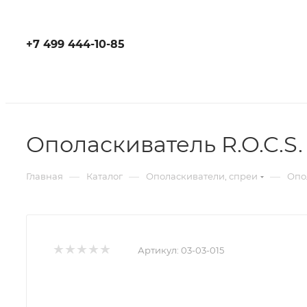
+7 499 444-10-85
Ополаскиватель R.O.C.S.
—
—
—
Главная
Каталог
Ополаскиватели, спреи
Опол
Артикул:
03-03-015