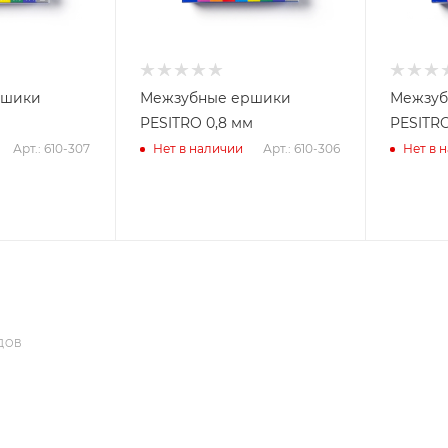
ршики
Межзубные ершики
Межзуб
PESITRO 0,8 мм
PESITRO
Арт.: 610-307
Арт.: 610-306
Нет в наличии
Нет в 
ДОВ